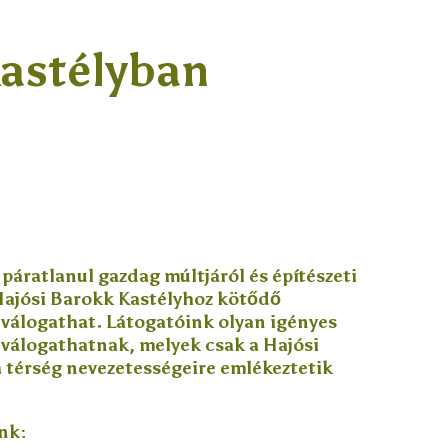
Kastélyban
áratlanul gazdag múltjáról és építészeti
Hajósi Barokk Kastélyhoz kötődő
 válogathat. Látogatóink olyan igényes
 válogathatnak, melyek csak a Hajósi
a térség nevezetességeire emlékeztetik
nk: