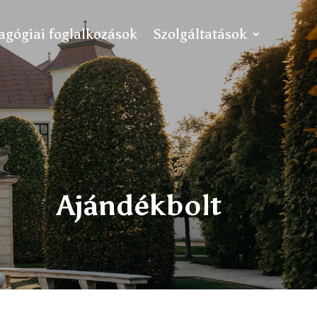
ógiai foglalkozások
Szolgáltatások
Ajándékbolt