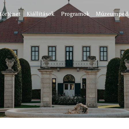
történet
Kiállítások
Programok
Múzeumpedag