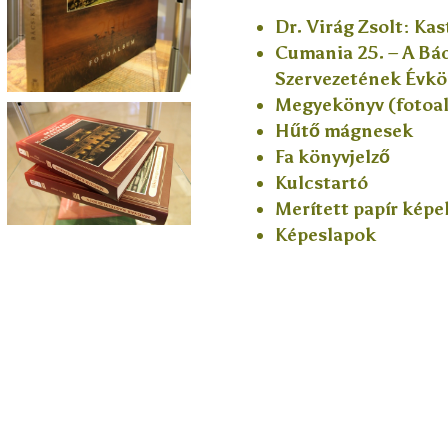
Dr. Virág Zsolt: Ka
Cumania 25. – A B
Szervezetének Évk
Megyekönyv (fotoa
Hűtő mágnesek
Fa könyvjelző
Kulcstartó
Merített papír képe
Képeslapok