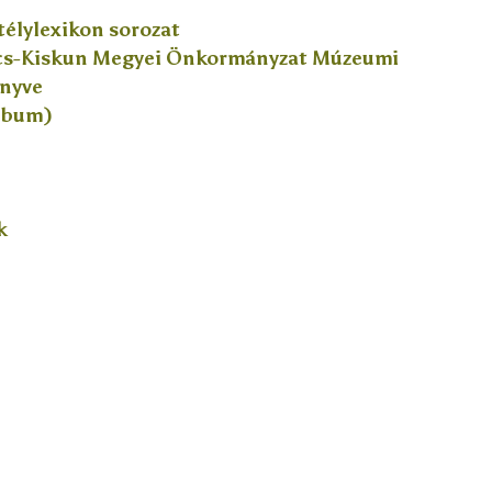
stélylexikon sorozat
ács-Kiskun Megyei Önkormányzat Múzeumi
önyve
lbum)
k