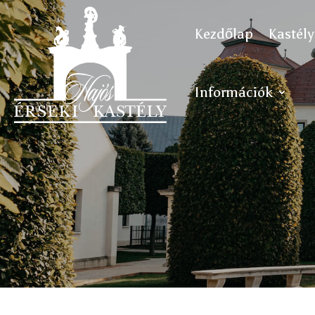
Kezdőlap
Kastély
Információk