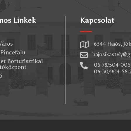
nos Linkek
Kapcsolat
Város

6344 Hajós, Jóka
 Pincefalu

hajosikastely@
et Borturisztikai

06-78/504-006 
tóközpont
06-30/904-58-
ó