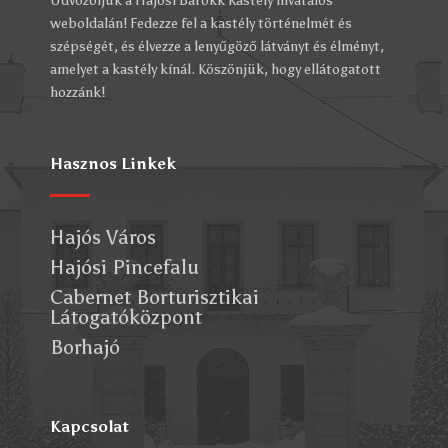
Üdvözöljük a Hajósi Barokk Kastély hivatalos
weboldalán! Fedezze fel a kastély történelmét és
szépségét, és élvezze a lenyűgöző látványt és élményt,
amelyet a kastély kínál. Köszönjük, hogy ellátogatott
hozzánk!
Hasznos Linkek
Hajós Város
Hajósi Pincefalu
Cabernet Borturisztikai
Látogatóközpont
Borhajó
Kapcsolat