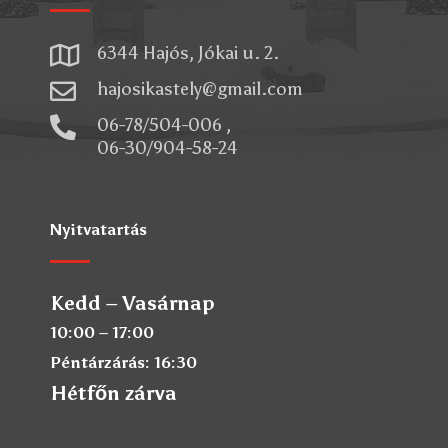

6344 Hajós, Jókai u. 2.

hajosikastely@gmail.com

06-78/504-006 ,
06-30/904-58-24
Nyitvatartás
Kedd – Vasárnap
10:00 – 17:00
Péntárzárás: 16:30
Hétfőn zárva