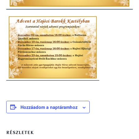
Hozzáadom a naptáramhoz
RÉSZLETEK