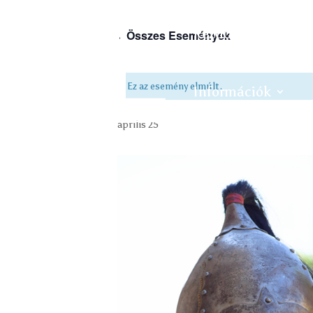
Kezdőlap
Kastély
« Összes Események
Ez az esemény elmúlt.
Információk
április 25