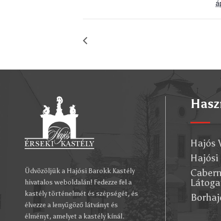
á
Hasz
Hajós 
Hajósi
Cabern
Üdvözöljük a Hajósi Barokk Kastély
Látoga
hivatalos weboldalán! Fedezze fel a
kastély történelmét és szépségét, és
Borhaj
élvezze a lenyűgöző látványt és
élményt, amelyet a kastély kínál.