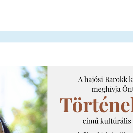
történet
Kiállítások
Programok
Múzeumpedag