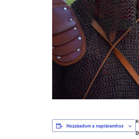
R
Hozzáadom a naptáramhoz
D