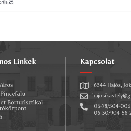
prilis 25
nos Linkek
Kapcsolat
Város

6344 Hajós, Jóka
 Pincefalu

hajosikastely@
et Borturisztikai

06-78/504-006 
tóközpont
06-30/904-58-
ó