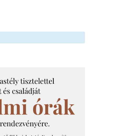
ógiai foglalkozások
Szolgáltatások