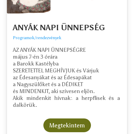
ANYÁK NAPI ÜNNEPSÉG
Programok/rendezvények
AZ ANYÁK NAPI ÜNNEPSÉGRE

május 7-én 3 órára

a Barokk Kastélyba

SZERETETTEL MEGHÍVJUK és Várjuk

az Édesanyákat és az Édesapákat

a Nagyszülőket és a DÉDIKET

és MINDENKIT, aki szívesen eljön.

Akik mindenkit hívnak: a herpflisek és a 
dalkörük.
Megtekintem