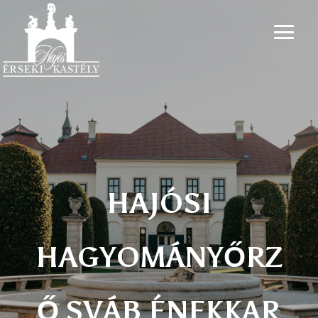
HAJÓSI
HAGYOMÁNYŐRZ
Ő SVÁB ÉNEKKAR