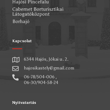
Hajósi Pincefalu
Cabernet Borturisztikai
Látogatóközpont
Borhajó
Kapcsolat

6344 Hajós, Jókai u. 2.

hajosikastely@gmail.com

06-78/504-006 ,
06-30/904-58-24
Nyitvatartás