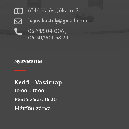

6344 Hajós, Jókai u. 2.

hajosikastely@gmail.com

06-78/504-006 ,
06-30/904-58-24
Nyitvatartás
Kedd – Vasárnap
10:00 – 17:00
Péntárzárás: 16:30
Hétfőn zárva