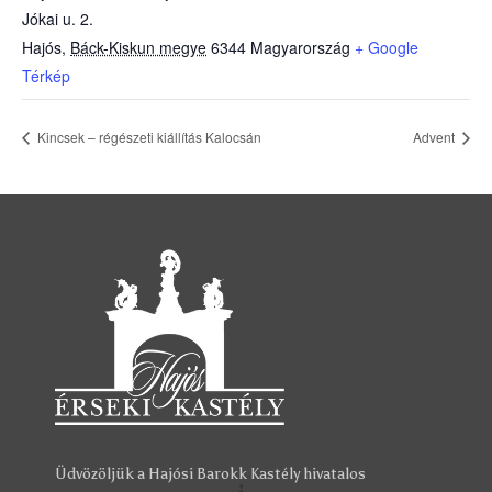
Jókai u. 2.
Hajós
,
Báck-Kiskun megye
6344
Magyarország
+ Google
Térkép
Kincsek – régészeti kiállítás Kalocsán
Advent
Üdvözöljük a Hajósi Barokk Kastély hivatalos