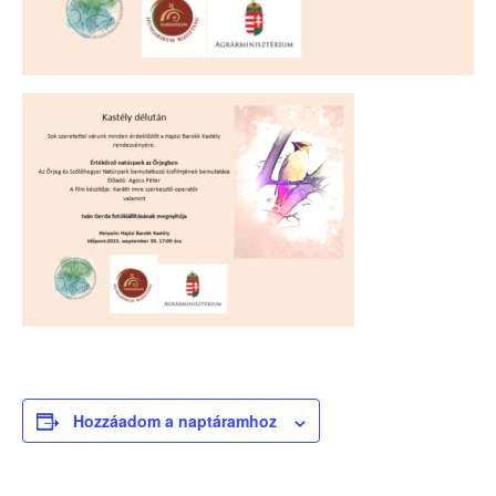
Hozzáadom a naptáramhoz